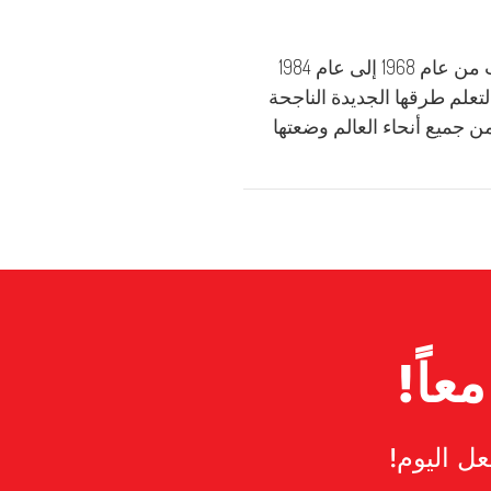
زورا يانكوفيتش (Zora Janžekovič) هي جراحة سلوفينية ورئيسة الطب وأستاذة جامعية استضافت من عام 1968 إلى عام 1984
ا لتعلم طرقها الجديدة الناجحة
Medsca التي يتابعها بانتظام أطباء من جميع أنحاء العالم وضعتها
عاً!
عل اليوم!