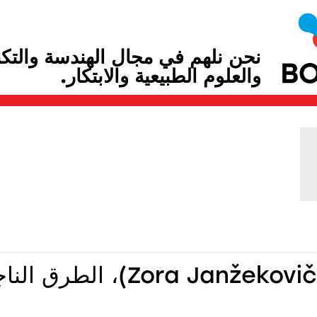
نحن نلهم في مجال الهندسة والتكن
والعلوم الطبيعية والابتكار.
زورا يانكوفيتش (ra Janžekovič