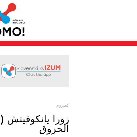
كڢيزوم
الحروق