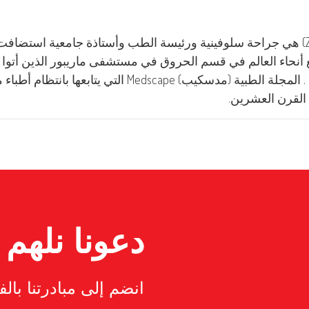
د من جميع أنحاء العالم في قسم الحروق في مستشفى ماريبور الذين أتو
للغاية في علاج الحروق الشديدة . المجلة الطبية (مدسكيب) pe
دعونا نلهم م
انضم إلى مبادرتنا بالف