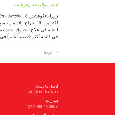
الطب والصحة والرياضة
أكثر من 200 جراح رائ
في قائمة أكثر 25 طبيباً تأثيراً في القرن العشرين.
عودة
أرسل لنا رسالة
zala@mediade.si
اتصل بنا
+386 40 488 040