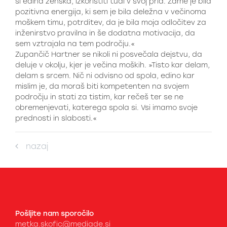
si edina ženska, izkoristiti tudi v svoj prid. Zame je bila
pozitivna energija, ki sem je bila deležna v večinoma
moškem timu, potrditev, da je bila moja odločitev za
inženirstvo pravilna in še dodatna motivacija, da
sem vztrajala na tem področju.«
Zupančič Hartner se nikoli ni posvečala dejstvu, da
deluje v okolju, kjer je večina moških. »Tisto kar delam,
delam s srcem. Nič ni odvisno od spola, edino kar
mislim je, da moraš biti kompetenten na svojem
področju in stati za tistim, kar rečeš ter se ne
obremenjevati, katerega spola si. Vsi imamo svoje
prednosti in slabosti.«
nazaj
Pošljite nam sporočilo
metka.skofic@mediade.si