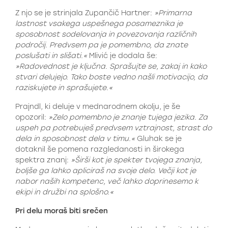
Z njo se je strinjala Zupančič Hartner:
»Primarna
lastnost vsakega uspešnega posameznika je
sposobnost sodelovanja in povezovanja različnih
področij. Predvsem pa je pomembno, da znate
poslušati in slišati.«
Mlivić je dodala še:
»Radovednost je ključna. Sprašujte se, zakaj in kako
stvari delujejo. Tako boste vedno našli motivacijo, da
raziskujete in sprašujete.«
Prajndl, ki deluje v mednarodnem okolju, je še
opozoril:
»Zelo pomembno je znanje tujega jezika. Za
uspeh pa potrebuješ predvsem vztrajnost, strast do
dela in sposobnost dela v timu.«
Gluhak se je
dotaknil še pomena razgledanosti in širokega
spektra znanj:
»Širši kot je spekter tvojega znanja,
boljše ga lahko apliciraš na svoje delo. Večji kot je
nabor naših kompetenc, več lahko doprinesemo k
ekipi in družbi na splošno.«
Pri delu moraš biti srečen