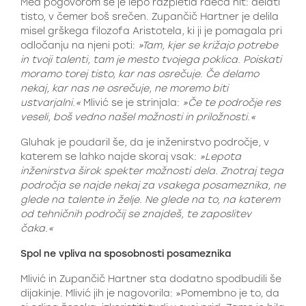
Med pogovorom se je lepo razpletla rdeča nit: delati
tisto, v čemer boš srečen. Zupančič Hartner je delila
misel grškega filozofa Aristotela, ki ji je pomagala pri
odločanju na njeni poti:
»Tam, kjer se križajo potrebe
in tvoji talenti, tam je mesto tvojega poklica. Poiskati
moramo torej tisto, kar nas osrečuje. Če delamo
nekaj, kar nas ne osrečuje, ne moremo biti
ustvarjalni.«
Mlivić se je strinjala:
»Če te področje res
veseli, boš vedno našel možnosti in priložnosti.«
Gluhak je poudaril še, da je inženirstvo področje, v
katerem se lahko najde skoraj vsak:
»
Lepota
inženirstva širok spekter možnosti dela. Znotraj tega
področja se najde nekaj za vsakega posameznika, ne
glede na talente in želje. Ne glede na to, na katerem
od tehničnih področij se znajdeš, te zaposlitev
čaka.«
Spol ne vpliva na sposobnosti posameznika
Mlivić in Zupančič Hartner sta dodatno spodbudili še
dijakinje. Mlivić jih je nagovorila: »Pomembno je to, da