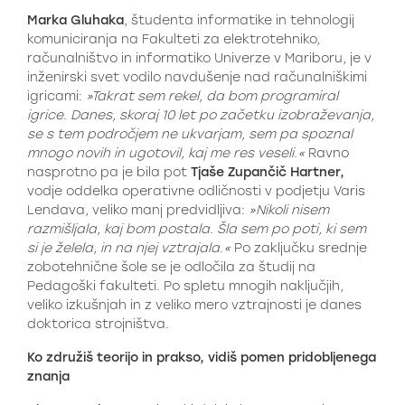
Marka Gluhaka
, študenta informatike in tehnologij
komuniciranja na Fakulteti za elektrotehniko,
računalništvo in informatiko Univerze v Mariboru, je v
inženirski svet vodilo navdušenje nad računalniškimi
igricami:
»Takrat sem rekel, da bom programiral
igrice. Danes, skoraj 10 let po začetku izobraževanja,
se s tem področjem ne ukvarjam, sem pa spoznal
mnogo novih in ugotovil, kaj me res veseli.«
Ravno
nasprotno pa je bila pot
Tjaše Zupančič Hartner,
vodje oddelka operativne odličnosti v podjetju Varis
Lendava, veliko manj predvidljiva:
»Nikoli nisem
razmišljala, kaj bom postala. Šla sem po poti, ki sem
si je želela, in na njej vztrajala.«
Po zaključku srednje
zobotehnične šole se je odločila za študij na
Pedagoški fakulteti. Po spletu mnogih naključjih,
veliko izkušnjah in z veliko mero vztrajnosti je danes
doktorica strojništva.
Ko združiš teorijo in prakso, vidiš pomen pridobljenega
znanja