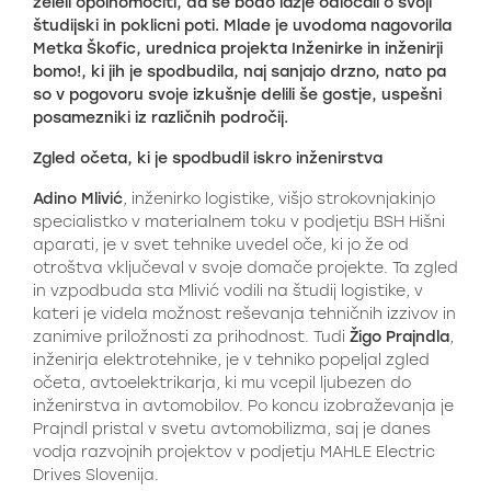
želeli opolnomočiti, da se bodo lažje odločali o svoji
študijski in poklicni poti. Mlade je uvodoma nagovorila
Metka Škofic, urednica projekta Inženirke in inženirji
bomo!, ki jih je spodbudila, naj sanjajo drzno, nato pa
so v pogovoru svoje izkušnje delili še gostje, uspešni
posamezniki iz različnih področij.
Zgled očeta, ki je spodbudil iskro inženirstva
Adino Mlivić
, inženirko logistike, višjo strokovnjakinjo
specialistko v materialnem toku v podjetju BSH Hišni
aparati, je v svet tehnike uvedel oče, ki jo že od
otroštva vključeval v svoje domače projekte. Ta zgled
in vzpodbuda sta Mlivić vodili na študij logistike, v
kateri je videla možnost reševanja tehničnih izzivov in
zanimive priložnosti za prihodnost. Tudi
Žigo Prajndla
,
inženirja elektrotehnike, je v tehniko popeljal zgled
očeta, avtoelektrikarja, ki mu vcepil ljubezen do
inženirstva in avtomobilov. Po koncu izobraževanja je
Prajndl pristal v svetu avtomobilizma, saj je danes
vodja razvojnih projektov v podjetju MAHLE Electric
Drives Slovenija.