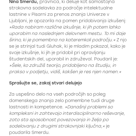
Nina Smerdu,
pravnica, ki deluje kot samostojna
strokovna sodelavka za področje intelektualne
lastnine v Pisarni za prenos znanja Univerze v
Ljubljani, je opozorila na pomen pridobivanja izkušenj:
»Rada nabiram različne izkušnje, ki jih potem lahko
uporabim na naslednjem delovnem mestu. To mi daje
širino, ki je pomembna na kateremkoli področju.«
Z njo
se je strinjal tudi Gluhak, ki je mladim pokazal, kako je
svoje izkušnje, ki jih je pridobil pri opravljanju
študentskih del, uporabil in združeval. Poudaril je:
»Šele, ko združiš teorijo, pridobljeno na študiju, in
prakso v podjetju, vidiš, kakšen je res njen namen.«
Sprašujte se, zakaj stvari delujejo
Za uspešno delo na vseh področjih so poleg
domenskega znanja zelo pomembne tudi druge
lastnosti in kompetence.
»Današnji problemi so
kompleksni in zahtevajo interdisciplinarno reševanje,
zato sta sposobnost povezovanja in želja po
sodelovanju z drugimi strokovnjaki ključna,«
je
poudarila Smerdu.