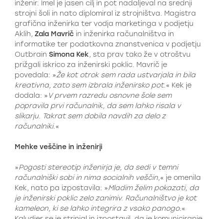
inženir. Imel je jasen cilj in pot nadaljeval na srednji
strojni šoli in nato diplomiral iz strojništva. Magistra
grafična inženirka ter vodja marketinga v podjetju
Aklih,
Zala Mavrič
in inženirka računalništva in
informatike ter podatkovna znanstvenica v podjetju
Outbrain
Simona Kek
, sta prav tako že v otroštvu
prižgali iskrico za inženirski poklic. Mavrič je
povedala: »
Že kot otrok sem rada ustvarjala in bila
kreativna, zato sem izbrala inženirsko pot
.« Kek je
dodala: »
V prvem razredu osnovne šole sem
popravila prvi računalnik, da sem lahko risala v
slikarju. Takrat sem dobila navdih za delo z
računalniki
.«
Mehke veščine in inženirji
»
Pogosti stereotip inženirja je, da sedi v temni
računalniški sobi in nima socialnih veščin
,« je omenila
Kek, nato pa izpostavila: »
Mladim želim pokazati, da
je inženirski poklic zelo zanimiv. Računalništvo je kot
kameleon, ki se lahko integrira z vsako panogo
.«
Kaludjer se je strinjal in izpostavil, da je komuniciranje