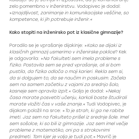
zelo pomembno v inženirstvu. Vodopivec je dodal:
»
Iznajdljivost, zanimanje in komunikacijske veščine, so
kompetence, ki jih potrebuje inženir.«
Kako stopiti na inženirsko pot iz klasične gimnazije?
Porodilo se je vprašanje dijakinje: »
Kako se dijaki iz
klasičnih gimnazij usmerimo v inženirske poklice
? Kek
je odgovorila: »
Na fakulteti sem imela probleme s
fiziko. Postavila sem se pred vprašanje, ali si bom
pustila, da fizika odloča o moji karieri. Rekla sem si,
da si dolgujem to, da se naučim in poskusim. Začela
sem na samem začetku z vajami za srednjo šolo,
kasneje sem opravila izpit
.« Golja je dodal: »
Nekaj
časa morate posvetiti učenju, karkoli boste študirali
morate vložiti čas v vaše znanje
.« Tudi Vodopivec, je
dijakom položil na srce: »
To je strah, ki ga ne rabite
imeti. Jaz sem na fakulteto prišel iz srednje šole. Imel
sem sošolce, ki so bili iz gimnazije. Jaz sem imel večje
probleme z matematiko, oni pa s strokovnimi
predmeti. Tam kjer je volja je tudi pot
.« Mavrič je