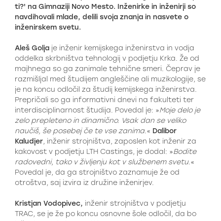
ti?' na Gimnaziji Novo Mesto. Inženirke in inženirji so
navdihovali mlade, delili svoja znanja in nasvete o
inženirskem svetu.
Aleš Golja
je inženir kemijskega inženirstva in vodja
oddelka skrbništva tehnologij v podjetju Krka. Že od
majhnega so ga zanimale tehnične smeri. Čeprav je
razmišljal med študijem angleščine ali muzikologije, se
je na koncu odločil za študij kemijskega inženirstva.
Prepričali so ga informativni dnevi na fakulteti ter
interdisciplinarnost študija. Povedal je: »
Moje delo je
zelo prepleteno in dinamično. Vsak dan se veliko
naučiš, še posebej če te vse zanima
.«
Dalibor
Kaludjer
, inženir strojništva, zaposlen kot inženir za
kakovost v podjetju LTH Castings, je dodal: »
Bodite
radovedni, tako v življenju kot v službenem svetu
.«
Povedal je, da ga strojništvo zaznamuje že od
otroštva, saj izvira iz družine inženirjev.
Kristjan Vodopivec,
inženir strojništva v podjetju
TRAC, se je že po koncu osnovne šole odločil, da bo