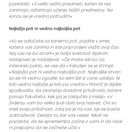
povedala: »
V veliki večini predmeti, kateri te res
zanimajo, odtehtajo učenje težjih predmetov. Na
koncu se je vredno potruditi!
«
Najlažja pot ni vedno najboljša pot
»
Ko se odločate za karierno pot, pojdite v smer,
katera vas zanima in ste pripravljeni vložiti svoj čas.
Naj vas ne bo strah
!« je Golja svetoval dijakom.
Vodopivec je nadaljeval:
»Če imate iskrico za
inženirski poklic, se vse da
.« Kaludjer se je strinjal:
»
Najlažja pot ni vedno najboljša pot. Najboljše stvari
so se mi vedno zgodile, ko sem šel iz cone udobja. Ni
bilo vedno najlažje je bilo pa vredno
.« Mavrič je dijake
spodbudila, da izkoristijo dodatne priložnosti, katere
ponuja fakulteta. Kek pa je zaključila z mislijo: »
V
življenju vam bo veliko ljudi dalo svoj nasvet. Oni so
imeli svojo priložnost, zdaj pa je na vas, kje se boste
izobraževali. Delajte to, kar vas veseli. Nikoli ne
pozabite, da se sprememba začne z vami in da nikoli
ni prepozno da se začnete učiti
.«