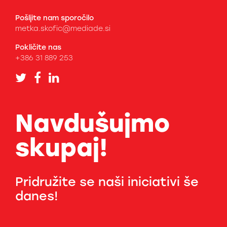
Pošljite nam sporočilo
metka.skofic@mediade.si
Pokličite nas
+386 31 889 253
Navdušujmo
skupaj!
Pridružite se naši iniciativi še
danes!