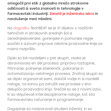
omogočil prvi stik z globalno mrežo strokovne
odličnosti iz sveta znanosti in tehnologije v
farmacevtski industriji.
Zanetil je Inženirsko iskro
in
navdušenje med mladimi.
Na
dogodku
TechBEAT se je 31 dijakov z različnih
tehničnih in strokovnih srednjih šol iz
osrednjeslovenske, gorenjske in pomurske regije
soočilo z izzivom priprave celotne proizvodne linije za
nosno razpršilo.
Dijaki so bili razdeljeni v pet skupin, vsaka je
obravnavala en del procesa: pripravo raztopine,
filtriranje, polnjenje stekleničk, pakiranje in
avtomatizacijo celotnega procesa. Znotraj skupin so
se dijaki organizirali sami, določili vodje in si razdelili
naloge, na koncu pa združili vse procese v eno
delujočo proizvodno linijo. Srečali so se z novimi izzivi,
ki so vključevali interdisciplinarne naloge, kot sta
farmacevtsko računanje in programiranje.
Dogajanje so nadzorovali izkušeni inženirji, ki so