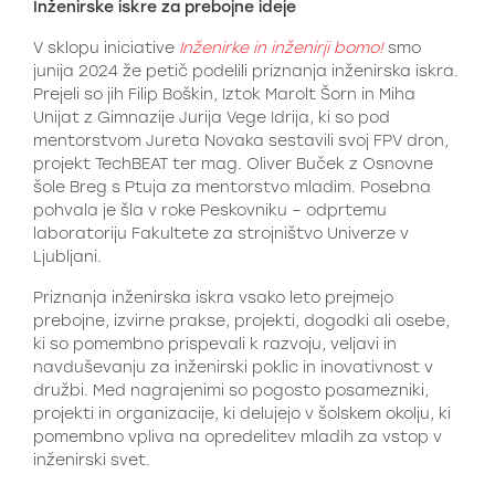
Inženirske iskre za prebojne ideje
V sklopu iniciative
Inženirke in inženirji bomo!
smo
junija 2024 že petič podelili priznanja inženirska iskra.
Prejeli so jih Filip Boškin, Iztok Marolt Šorn in Miha
Unijat z Gimnazije Jurija Vege Idrija, ki so pod
mentorstvom Jureta Novaka sestavili svoj FPV dron,
projekt TechBEAT ter mag. Oliver Buček z Osnovne
šole Breg s Ptuja za mentorstvo mladim. Posebna
pohvala je šla v roke Peskovniku – odprtemu
laboratoriju Fakultete za strojništvo Univerze v
Ljubljani.
Priznanja inženirska iskra vsako leto prejmejo
prebojne, izvirne prakse, projekti, dogodki ali osebe,
ki so pomembno prispevali k razvoju, veljavi in
navduševanju za inženirski poklic in inovativnost v
družbi. Med nagrajenimi so pogosto posamezniki,
projekti in organizacije, ki delujejo v šolskem okolju, ki
pomembno vpliva na opredelitev mladih za vstop v
inženirski svet.