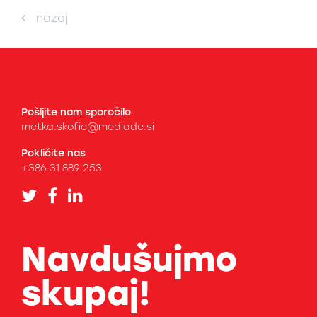
nazaj
Pošljite nam sporočilo
metka.skofic@mediade.si
Pokličite nas
+386 31 889 253
Navdušujmo
skupaj!