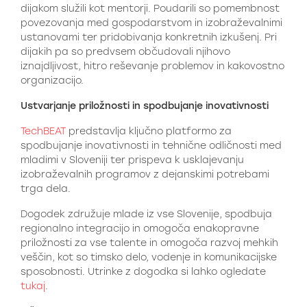
dijakom služili kot mentorji. Poudarili so pomembnost
povezovanja med gospodarstvom in izobraževalnimi
ustanovami ter pridobivanja konkretnih izkušenj. Pri
dijakih pa so predvsem občudovali njihovo
iznajdljivost, hitro reševanje problemov in kakovostno
organizacijo.
Ustvarjanje priložnosti in spodbujanje inovativnosti
TechBEAT
predstavlja ključno platformo za
spodbujanje inovativnosti in tehnične odličnosti med
mladimi v Sloveniji ter prispeva k usklajevanju
izobraževalnih programov z dejanskimi potrebami
trga dela.
Dogodek združuje mlade iz vse Slovenije, spodbuja
regionalno integracijo in omogoča enakopravne
priložnosti za vse talente in omogoča razvoj mehkih
veščin, kot so timsko delo, vodenje in komunikacijske
sposobnosti. Utrinke z dogodka si lahko ogledate
tukaj
.